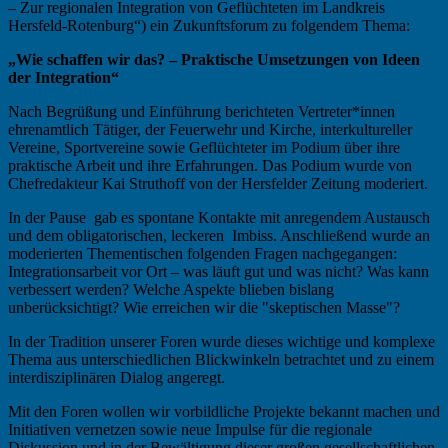
– Zur regionalen Integration von Geflüchteten im Landkreis
Hersfeld-Rotenburg“) ein Zukunftsforum zu folgendem Thema:
„Wie schaffen wir das? – Praktische Umsetzungen von Ideen
der Integration“
Nach Begrüßung und Einführung berichteten Vertreter*innen
ehrenamtlich Tätiger, der Feuerwehr und Kirche, interkultureller
Vereine, Sportvereine sowie Geflüchteter im Podium über ihre
praktische Arbeit und ihre Erfahrungen. Das Podium wurde von
Chefredakteur Kai Struthoff von der Hersfelder Zeitung moderiert.
In der Pause gab es spontane Kontakte mit anregendem Austausch
und dem obligatorischen, leckeren Imbiss. Anschließend wurde an
moderierten Thementischen folgenden Fragen nachgegangen:
Integrationsarbeit vor Ort – was läuft gut und was nicht? Was kann
verbessert werden? Welche Aspekte blieben bislang
unberücksichtigt? Wie erreichen wir die "skeptischen Masse"?
In der Tradition unserer Foren wurde dieses wichtige und komplexe
Thema aus unterschiedlichen Blickwinkeln betrachtet und zu einem
interdisziplinären Dialog angeregt.
Mit den Foren wollen wir vorbildliche Projekte bekannt machen und
Initiativen vernetzen sowie neue Impulse für die regionale
Diskussion und in der Bewältigung dieser großen gesellschaftlichen