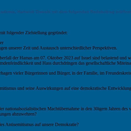
kademie, Hartwick Oswald mit dem folgenden Redebeitrag eröffnet
it folgender Zielstellung gegründet:
er
gen unserer Zeit und Austausch unterschiedlicher Perspektiven.
erfall der Hamas am 07. Oktober 2023 auf Israel sind belastend und wir
emdenfeindlichkeit und Hass durchdringen das gesellschaftliche Miteina
hagen vieler Bürgerinnen und Bürger, in der Familie, im Freundeskreis
emitismus und seine Auswirkungen auf eine demokratische Entwicklung 
er nationalsozialistischen Machtübernahme in den 30igern Jahren des 
ebungen abzuwehren?
es Antisemitismus auf unsere Demokratie?