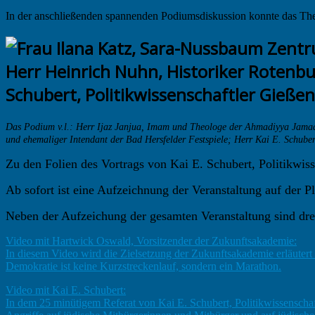
In der anschließenden spannenden Podiumsdiskussion konnte das Them
Das Podium v.l.: Herr Ijaz Janjua, Imam und Theologe der Ahmadiyya Jamaa
und ehemaliger Intendant der Bad Hersfelder Festspiele; Herr Kai E. Schuber
Zu den Folien des Vortrags von Kai E. Schubert, Politikwis
Ab sofort ist eine Aufzeichnung der Veranstaltung auf der P
Neben der Aufzeichung der gesamten Veranstaltung sind drei
Video mit Hartwick Oswald, Vorsitzender der Zukunftsakademie:
In diesem Video wird die Zielsetzung der Zukunftsakademie erläutert 
Demokratie ist keine Kurzstreckenlauf, sondern ein Marathon.
Video mit Kai E. Schubert:
In dem 25 minütigem Referat von Kai E. Schubert, Politikwissenschaf