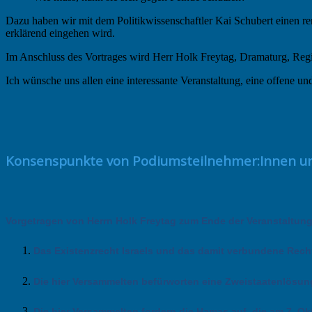
Dazu haben wir mit dem Politikwissenschaftler Kai Schubert einen 
erklärend eingehen wird.
Im Anschluss des Vortrages wird Herr Holk Freytag, Dramaturg, Regis
Ich wünsche uns allen eine interessante Veranstaltung, eine offene 
Konsenspunkte von Podiumsteilnehmer:Innen u
Vorgetragen von Herrn Holk Freytag zum Ende der Veranstaltung
Das Existenzrecht Israels und das damit verbundene Recht
Die hier Versammelten befürworten eine Zweistaatenlösung
Die hier Versammelten fordern die Hamas auf, die am 7. O