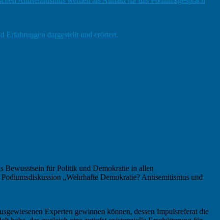
ischen Antisemitismus werden als Auftakt für das Podiumsgespräch
Erfahrungen dargestellt und erörtert.
as Bewusstsein für Politik und Demokratie in allen
er Podiumsdiskussion „Wehrhafte Demokratie? Antisemitismus und
n ausgewiesenen Experten gewinnen können, dessen Impulsreferat die