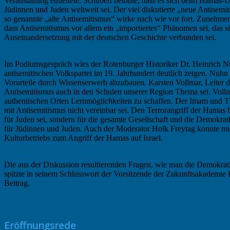
Veranstaltung einleitete. Schubert betonte, dass es sich beim Hamas-Ü
Jüdinnen und Juden weltweit sei. Der viel diskutierte „neue Antisemi
so genannte „alte Antisemitismus“ wirke nach wie vor fort. Zunehmend
dass Antisemitismus vor allem ein „importiertes“ Phänomen sei, das 
Auseinandersetzung mit der deutschen Geschichte verbunden sei.
Im Podiumsgespräch wies der Rotenburger Historiker Dr. Heinrich Nuh
antisemitischen Volkspartei im 19. Jahrhundert deutlich zeigen. Nuhn
Vorurteile durch Wissenserwerb abzubauen. Karsten Vollmar, Leiter d
Antisemitismus auch in den Schulen unserer Region Thema sei. Vollma
authentischen Orten Lernmöglichkeiten zu schaffen. Der Imam und The
mit Antisemitismus nicht vereinbar sei. Den Terrorangriff der Hamas 
für Juden sei, sondern für die gesamte Gesellschaft und die Demokratie
für Jüdinnen und Juden. Auch der Moderator Holk Freytag konnte mit 
Kulturbetriebs zum Angriff der Hamas auf Israel.
Die aus der Diskussion resultierenden Fragen, wie man die Demokrat
spitzte in seinem Schlusswort der Vorsitzende der Zukunftsakademie 
Beitrag.
Eröffnungsrede