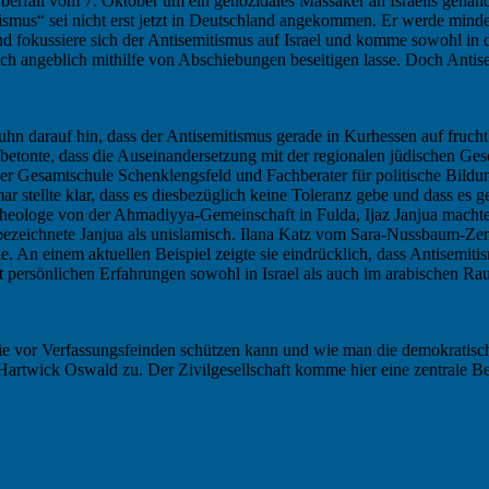
berfall vom 7. Oktober um ein genozidales Massaker an Israelis gehandel
tismus“ sei nicht erst jetzt in Deutschland angekommen. Er werde mind
 fokussiere sich der Antisemitismus auf Israel und komme sowohl in de
sich angeblich mithilfe von Abschiebungen beseitigen lasse. Doch Anti
n darauf hin, dass der Antisemitismus gerade in Kurhessen auf fruchtb
 betonte, dass die Auseinandersetzung mit der regionalen jüdischen Ge
er Gesamtschule Schenklengsfeld und Fachberater für politische Bildu
r stellte klar, dass es diesbezüglich keine Toleranz gebe und dass es 
ologe von der Ahmadiyya-Gemeinschaft in Fulda, Ijaz Janjua machte deu
bezeichnete Janjua als unislamisch. Ilana Katz vom Sara-Nussbaum-Zentr
. An einem aktuellen Beispiel zeigte sie eindrücklich, dass Antisemitis
persönlichen Erfahrungen sowohl in Israel als auch im arabischen Rau
ie vor Verfassungsfeinden schützen kann und wie man die demokratisch
Hartwick Oswald zu. Der Zivilgesellschaft komme hier eine zentrale B