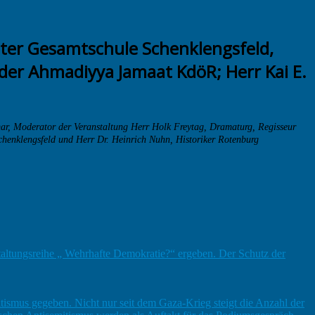
r, Moderator der Veranstaltung Herr Holk Freytag, Dramaturg, Regisseur
Schenklengsfeld und Herr Dr. Heinrich Nuhn, Historiker Rotenburg
staltungsreihe „ Wehrhafte Demokratie?“ ergeben. Der Schutz der
tismus gegeben. Nicht nur seit dem Gaza-Krieg steigt die Anzahl der