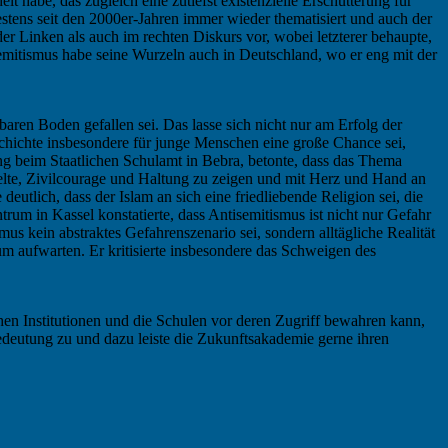
t habe, das zugleich eine zutiefst existenzielle Erschütterung für
estens seit den 2000er-Jahren immer wieder thematisiert und auch der
r Linken als auch im rechten Diskurs vor, wobei letzterer behaupte,
semitismus habe seine Wurzeln auch in Deutschland, wo er eng mit der
aren Boden gefallen sei. Das lasse sich nicht nur am Erfolg der
schichte insbesondere für junge Menschen eine große Chance sei,
ng beim Staatlichen Schulamt in Bebra, betonte, dass das Thema
gelte, Zivilcourage und Haltung zu zeigen und mit Herz und Hand an
tlich, dass der Islam an sich eine friedliebende Religion sei, die
um in Kassel konstatierte, dass Antisemitismus ist nicht nur Gefahr
mus kein abstraktes Gefahrenszenario sei, sondern alltägliche Realität
m aufwarten. Er kritisierte insbesondere das Schweigen des
en Institutionen und die Schulen vor deren Zugriff bewahren kann,
edeutung zu und dazu leiste die Zukunftsakademie gerne ihren