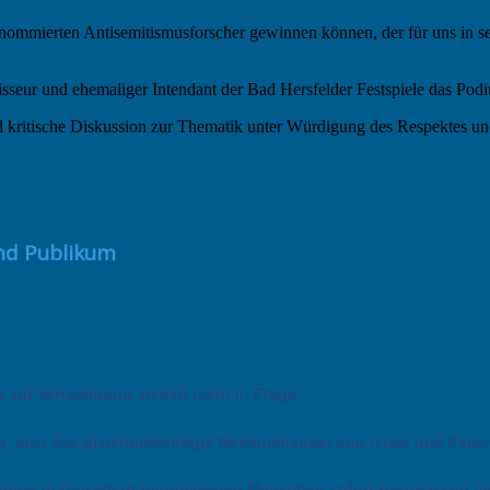
renommierten Antisemitismusforscher gewinnen können, der für uns in
seur und ehemaliger Intendant der Bad Hersfelder Festspiele das Podi
und kritische Diskussion zur Thematik unter Würdigung des Respektes u
nd Publikum
:
 auf Verteidigung stehen nicht in Frage.
, also das gleichberechtigte Nebeneinander von Israel und Paläs
ktober in Geiselhaft genommenen Menschen sofort freizulassen u