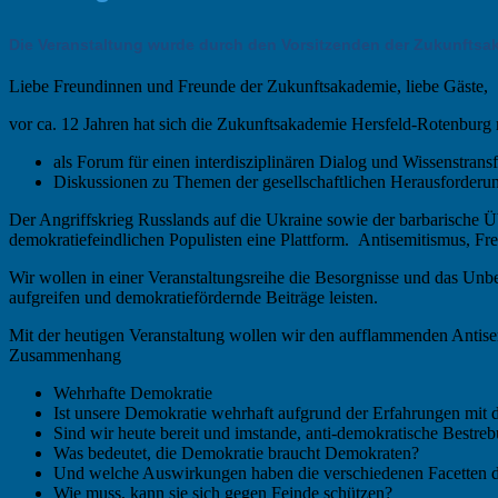
Die Veranstaltung wurde durch den Vorsitzenden der Zukunftsa
Liebe Freundinnen und Freunde der Zukunftsakademie, liebe Gäste,
vor ca. 12 Jahren hat sich die Zukunftsakademie Hersfeld-Rotenburg m
als Forum für einen interdisziplinären Dialog und Wissenstransf
Diskussionen zu Themen der gesellschaftlichen Herausforderun
Der Angriffskrieg Russlands auf die Ukraine sowie der barbarische Üb
demokratiefeindlichen Populisten eine Plattform. Antisemitismus, Fr
Wir wollen in einer Veranstaltungsreihe die Besorgnisse und das Unbe
aufgreifen und demokratiefördernde Beiträge leisten.
Mit der heutigen Veranstaltung wollen wir den aufflammenden Antis
Zusammenhang
Wehrhafte Demokratie
Ist unsere Demokratie wehrhaft aufgrund der Erfahrungen mit d
Sind wir heute bereit und imstande, anti-demokratische Bestr
Was bedeutet, die Demokratie braucht Demokraten?
Und welche Auswirkungen haben die verschiedenen Facetten d
Wie muss, kann sie sich gegen Feinde schützen?