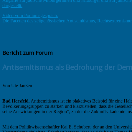
Angriffe auf jüdische Mitbürgerinnen und Mitbürger und auf jüdische
dargestellt.
Video vom Podiumsgespräch:
Die Facetten des zeitgenössischen Antisemitismus, Rechtsextremismus
Bericht zum Forum
Antisemitismus als Bedrohung der Dem
Von Ute Janßen
Bad Hersfeld.
Antisemitismus ist ein plakatives Beispiel für eine Hal
Bevölkerungsgruppen zu stärken und klarzustellen, dass die Gesell
seine Auswirkungen in der Region“, zu der die Zukunftsakademie in
Mit dem Politikwissenschaftler Kai E. Schubert, der an den Universi