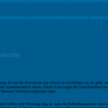
 Einrichtungen in Deutschland und Europa. Facetten dieses zeitgenöss
 und Rassismus werden durch verschiedene Perspektiven, Herkunft und 
okratie
tung, die mit der Demokratie nur schwer zu vereinbaren sei. Es gelte, d
schaft zusammenstehen müsse. Dieses Fazit zogen die Teilnehmenden d
s Museum Wortreich eingeladen hatte.
täten Gießen und Würzburg tätig ist, hatte die Zukunftsakademie eine