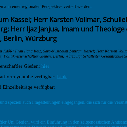
a in einer regionalen Perspektive vertieft werden.
t KdöR; Frau Ilana Katz, Sara-Nussbaum Zentrum Kassel; Herr Karsten Vollma
t, Politikwissenschaftler Gießen, Berlin, Würzburg; Schulleiter Gesamtschule 
senschaftler Gießen:
hier
lattform youtube verfügbar:
Link
 Einzelbeiträge verfügbar:
und speziell auch Fragestellungen eingegangen, die sich für die Veran
tler Uni Gießen, wird ein Einführung in den zeitgenössischen Antisemi